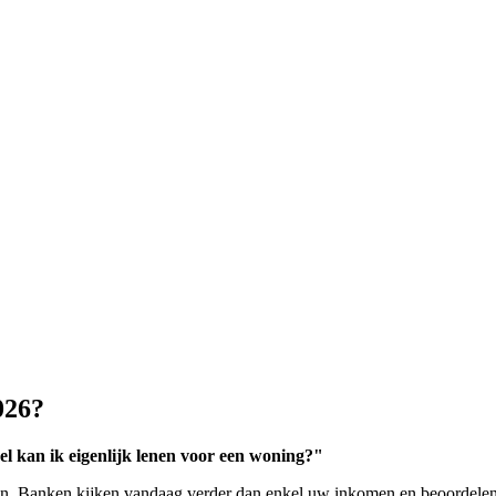
026?
l kan ik eigenlijk lenen voor een woning?"
en. Banken kijken vandaag verder dan enkel uw inkomen en beoordelen u